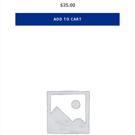
$
35.00
ADD TO CART